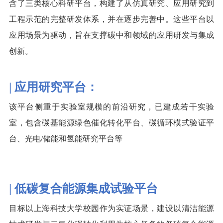
含了三类核心科研平台，构建了从仿真研究、应用研究到
工程示范的完整研发体系，并在逐步完善中。这些平台以
应用场景为驱动，旨在支撑碳中和领域的应用研发与集成
创新。
|
应用研究平台：
该平台侧重于实验室规模的前沿研究，已建成若干实验
室，包含碳基能源绿色催化转化平台、碳循环模式验证
平
台、光电/储能和氢能研究平台等
|
低碳复合能源集成试验平台
目标以上海科技大学校园作为实证场景，建设以清洁能源