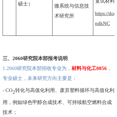
复试材料
硕士）
微系统与信息技
https://d
术研究所
ndkNC
三
、
2060研究院本部报考说明
1.
2060研究院
本部招收专业为，
材料与化工
0856
，
专业硕士，未来
研究方向
主要是
：
- CO
转化与高值化利用、废弃塑料循环与高值化利
2
用，例如绿色甲醇合成技术、可持续航空燃料合成
技术；