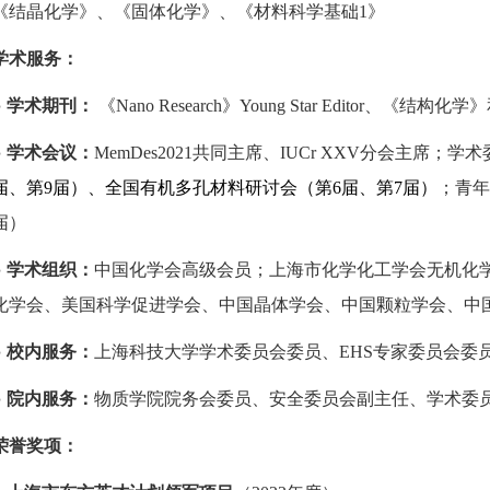
《结晶化学》、《固体化学》、《材料科学基础1》
学术服务
：
●
学术期刊：
《
Nano Research
》
Young Star Editor
、《结构化学》
●
学术会议：
MemDes2021
共同主席、
IUCr XXV
分会主席；
学术
届
、
第9届
）、
全国有机多孔材料研讨会（
第6届
、第7届）
；
青年
届
）
●
学术组织：
中国化学会高级会员
；
上海市化学化工学会
无机化
化学会
、
美国科学促进学会
、
中国晶体学会
、
中国颗粒学会
、
中
●
校内服务：
上海科技大学学术委员会委员、
EHS专家委员会委
●
院内服务：
物质学院
院务会委员、
安全委员会副主任、学术委
荣誉奖项：