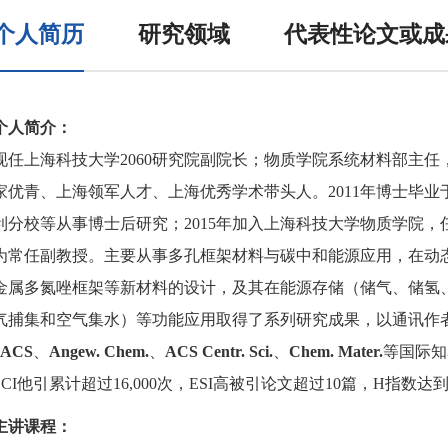
个人简历
研究领域
代表性论文或成
个人简介：
现任上海科技大学2060研究院副院长；物质学院系统材料部主
家优青、上海领军人才、上海优秀学术带头人。2011年博士毕业于中
利分校等从事博士后研究；2015年加入上海科技大学物质学院，
为常任副教授。主要从事多孔框架材料与碳中和能源应用，在动
金属多氮唑框架等新材料的设计，及其在能源存储（储气、储氢
气捕集和空气集水）等功能应用取得了系列研究成果，以通讯作
JACS
、
Angew. Chem.
、
ACS Centr. Sci.
、
Chem. Mater.
等国际知
SCI他引累计超过16,000次，ESI高被引论文超过10篇，H指数达到
主讲课程：