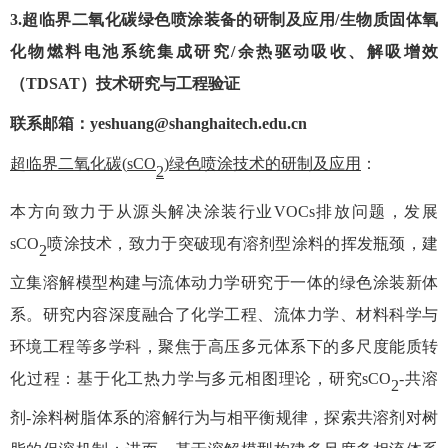
3.超临界二氧化碳绿色喷涂装备的研制及应用/生物质固体氧
化物燃料电池系统集成研究/余热驱动吸收、解吸增效
（TDSAT）技术研究与工程验证
联系邮箱：
yeshuang@shanghaitech.edu.cn
超临界二氧化碳
(
s
CO
)
绿色喷涂技术的研制及应用
：
2
本方向致力于从源头解决涂装行业
VOCs排放问题，发展
s
CO
喷涂技术，致力于突破现有溶剂型涂料的挥发瓶颈，建
2
立集溶解模型构建与流体动力学研究于一体的绿色涂装新体
系。研究内容深度融合了化学工程、流体力学、材料科学与
环境工程等多学科，聚焦于高压多元体系下的多尺度能质转
化过程：基于化工热力学与多元相图理论，研究
s
CO
-共溶
2
剂-涂料树脂体系的溶解行为与相平衡规律，探索共溶剂对树